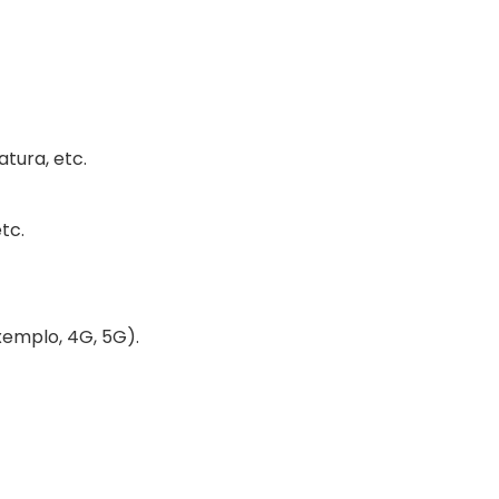
tura, etc.
tc.
emplo, 4G, 5G).