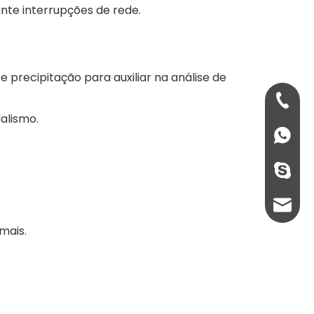
te interrupções de rede.
precipitação para auxiliar na análise de
+86- 13
alismo.
+86 134
+86- 13
sales@
mais.